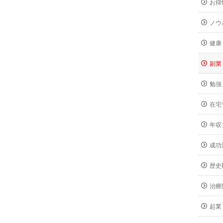
お得
ノウ
健康
副業
勉強
在宅
年収
成功
歴史
治療
起業