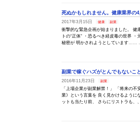
死ぬかもしれません。健康業界の
2017年3月15日
健康
副業
衝撃的な緊急企画が始まりました。 健康
トの“正体” ・恐るべき経皮毒の世界 
秘密が 明かされようとしています…… 
副業で稼ぐハズがとんでもないこ
2016年11月23日
副業
「上場企業が副業解禁！」 「将来の不
業》という言葉を 良く見かけるように
ットも当たり前、 さらにリストラも、、