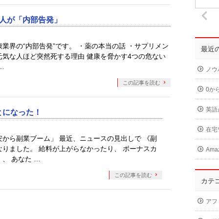
4人が「内部告発」
業界の“内部告発”です。 ・薬の本当の話 ・サプリメン
最近
・元気な人ほど突然死する理由 健康を脅かす4つの危ない
…
ノウ
この記事を読む
0か
英語
とになった！
在宅
安から副業ブーム」 最近、ニュースの見出しで 《副
なりました。 給料が上がらなかったり、 ボーナスカ
Am
、 あなた …
この記事を読む
カテ
アフ