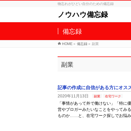
物忘れがひどい自分のための備忘録
ノウハウ備忘録
備忘録
HOME
»
備忘録
»
副業
副業
記事の作成に自信がある方にオス
2020年11月13日
副業
在宅ワーク
「事情があって外で働けない」「特に優
営やブロガーみたいなことをやってみる
ものか……と、在宅ワーク探しでお悩み