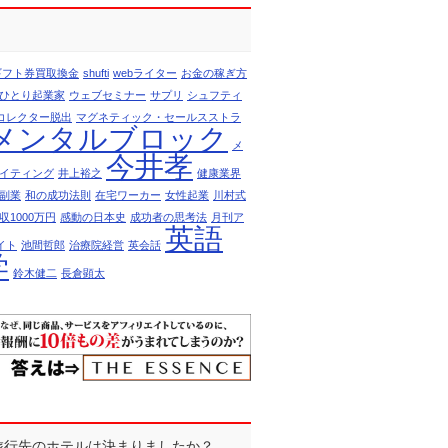
nギフト券買取換金
shufti
webライター
お金の稼ぎ方
ひとり起業家
ウェブセミナー
サプリ
シュフティ
コレクター脱出
マグネティック・セールスストラ
メンタルブロック
メ
今井孝
イティング
井上裕之
健康業界
副業
和の成功法則
在宅ワーカー
女性起業
川村式
収1000万円
感動の日本史
成功者の思考法
月刊ア
英語
イト
池間哲郎
治療院経営
英会話
学
鈴木健二
長倉顕太
R]旅行先のホテルは決まりましたか？