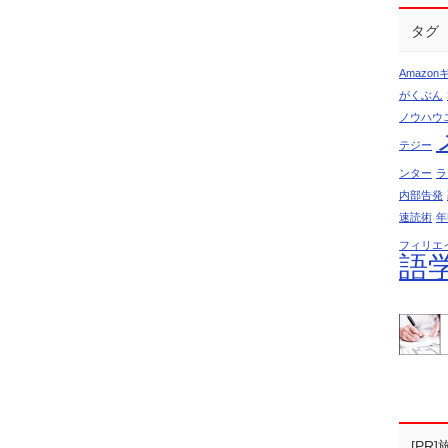
タグ
Amazo
がくぶん
ノウハウ
テジー
ンター
ラ
内部告発
速読術
年
フィリエ
語
[P