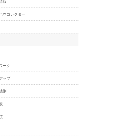
情報
ハウコレクター
ワーク
アップ
法則
観
院