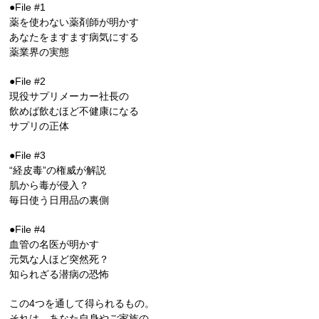
●File #1
薬を使わない薬剤師が明かす
あなたをますます病気にする
薬業界の実態
●File #2
現役サプリメーカー社長の
飲めば飲むほど不健康になる
サプリの正体
●File #3
“経皮毒”の権威が解説
肌から毒が侵入？
毎日使う日用品の裏側
●File #4
血管の名医が明かす
元気な人ほど突然死？
知られざる潜病の恐怖
この4つを通して得られるもの。
それは、あなた自身やご家族の