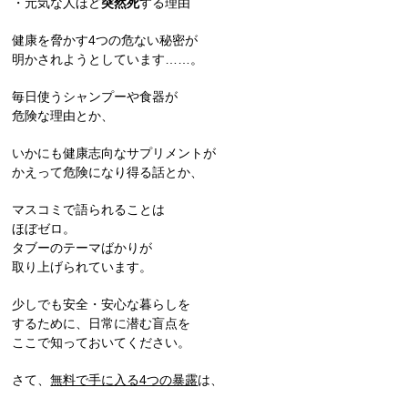
・元気な人ほど
突然死
する理由
健康を脅かす4つの危ない秘密が
明かされようとしています……。
毎日使うシャンプーや食器が
危険な理由とか、
いかにも健康志向なサプリメントが
かえって危険になり得る話とか、
マスコミで語られることは
ほぼゼロ。
タブーのテーマばかりが
取り上げられています。
少しでも安全・安心な暮らしを
するために、日常に潜む盲点を
ここで知っておいてください。
さて、
無料で手に入る4つの暴露
は、