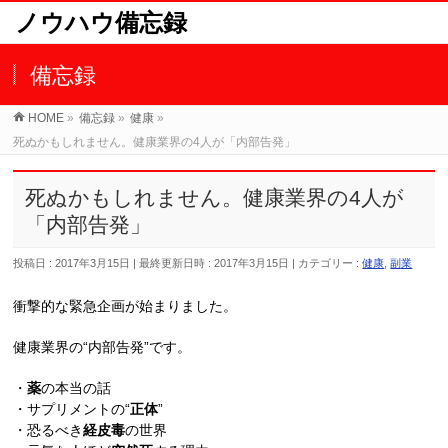
ノウハウ備忘録
備忘録
HOME
»
備忘録
»
健康
»
死ぬかもしれません。健康業界の4人が「内部告発」
死ぬかもしれません。健康業界の4人が
「内部告発」
投稿日 : 2017年3月15日
最終更新日時 : 2017年3月15日
カテゴリー :
健康
,
副業
衝撃的な緊急企画が始まりました。
健康業界の“内部告発”です。
・
薬
の本当の話
・サプリメントの“
正体
”
・恐るべき
経皮毒
の世界