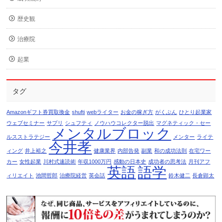
歴史観
治療院
起業
タグ
Amazonギフト券買取換金
shufti
webライター
お金の稼ぎ方
がくぶん
ひとり起業家
ウェブセミナー
サプリ
シュフティ
ノウハウコレクター脱出
マグネティック・セー
メンタルブロック
ルスストラテジー
メンター
ライテ
今井孝
ィング
井上裕之
健康業界
内部告発
副業
和の成功法則
在宅ワー
カー
女性起業
川村式速読術
年収1000万円
感動の日本史
成功者の思考法
月刊アフ
英語
語学
ィリエイト
池間哲郎
治療院経営
英会話
鈴木健二
長倉顕太