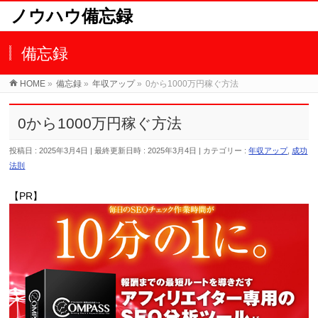
ノウハウ備忘録
備忘録
HOME
»
備忘録
»
年収アップ
»
0から1000万円稼ぐ方法
0から1000万円稼ぐ方法
投稿日 : 2025年3月4日
最終更新日時 : 2025年3月4日
カテゴリー :
年収アップ
,
成功
法則
【PR】