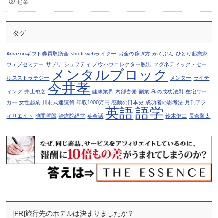
起業
タグ
Amazonギフト券買取換金
shufti
webライター
お金の稼ぎ方
がくぶん
ひとり起業家
ウェブセミナー
サプリ
シュフティ
ノウハウコレクター脱出
マグネティック・セー
メンタルブロック
ルスストラテジー
メンター
ライテ
今井孝
ィング
井上裕之
健康業界
内部告発
副業
和の成功法則
在宅ワー
カー
女性起業
川村式速読術
年収1000万円
感動の日本史
成功者の思考法
月刊アフ
英語
語学
ィリエイト
池間哲郎
治療院経営
英会話
鈴木健二
長倉顕太
[PR]旅行先のホテルは決まりましたか？