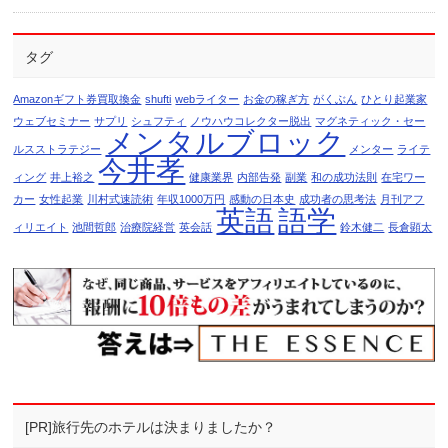
タグ
Amazonギフト券買取換金
shufti
webライター
お金の稼ぎ方
がくぶん
ひとり起業家
ウェブセミナー
サプリ
シュフティ
ノウハウコレクター脱出
マグネティック・セー
メンタルブロック
ルスストラテジー
メンター
ライテ
今井孝
ィング
井上裕之
健康業界
内部告発
副業
和の成功法則
在宅ワー
カー
女性起業
川村式速読術
年収1000万円
感動の日本史
成功者の思考法
月刊アフ
英語
語学
ィリエイト
池間哲郎
治療院経営
英会話
鈴木健二
長倉顕太
[PR]旅行先のホテルは決まりましたか？