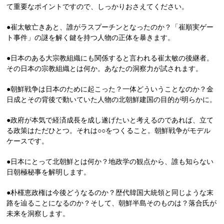
て重要なポイントですので、しっかりおさえてください。
●崔太敏亡きあと、誰がラスプーチンとなったのか？「崔順実ゲー
ト事件」の謎を解く鍵を持つ人物の正体を暴きます。
●日本のある大宗教組織にも関係すると言われる崔太敏の後継者。
その日本の宗教組織とは何か。あなたの洞察力が試されます。
●朝鮮戦争は日本のために起こった？一体どういうことなのか？金
日成とその背後で動いていた人物の北朝鮮建国の目的が明らかに。
●政府が本気で経済成長を成し遂げたいと考えるのであれば、立て
る政策はただひとつ。それは○○をつくること。朝鮮戦争がモデル
ケースです。
●日本にとって北朝鮮とは何か？地政学の観点から、誰も知らない
日朝極秘事を解明します。
●朴槿恵政権は今後どうなるのか？歴代韓国大統領と同じような末
路を辿ることになるのか？そして、朝鮮半島そのものは？落合氏が
未来を洞察します。