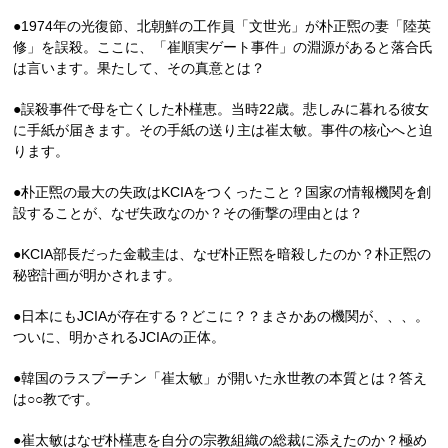
●1974年の光復節、北朝鮮の工作員「文世光」が朴正煕の妻「陸英
修」を誤殺。ここに、「崔順実ゲート事件」の淵源があると落合氏
は言います。果たして、その真意とは？
●誤殺事件で母を亡くした朴槿恵。当時22歳。悲しみに暮れる彼女
に手紙が届きます。その手紙の送り主は崔太敏。事件の核心へと迫
ります。
●朴正煕の最大の失政はKCIAをつくったこと？国家の情報機関を創
設することが、なぜ失政なのか？その衝撃の理由とは？
●KCIA部長だった金載圭は、なぜ朴正煕を暗殺したのか？朴正煕の
秘密計画が明かされます。
●日本にもJCIAが存在する？どこに？？まさかあの機関が、、、。
ついに、明かされるJCIAの正体。
●韓国のラスプーチン「崔太敏」が開いた永世教の本質とは？答え
は○○教です。
●崔太敏はなぜ朴槿恵を自分の宗教組織の総裁に添えたのか？極め