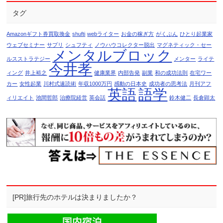
タグ
Amazonギフト券買取換金
shufti
webライター
お金の稼ぎ方
がくぶん
ひとり起業家
ウェブセミナー
サプリ
シュフティ
ノウハウコレクター脱出
マグネティック・セー
メンタルブロック
ルスストラテジー
メンター
ライテ
今井孝
ィング
井上裕之
健康業界
内部告発
副業
和の成功法則
在宅ワー
カー
女性起業
川村式速読術
年収1000万円
感動の日本史
成功者の思考法
月刊アフ
英語
語学
ィリエイト
池間哲郎
治療院経営
英会話
鈴木健二
長倉顕太
[PR]旅行先のホテルは決まりましたか？