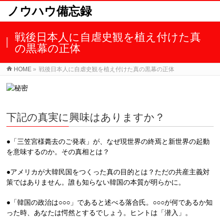
ノウハウ備忘録
戦後日本人に自虐史観を植え付けた真
の黒幕の正体
HOME
»
戦後日本人に自虐史観を植え付けた真の黒幕の正体
下記の真実に興味はありますか？
●「三笠宮様薨去のご発表」が、なぜ現世界の終焉と新世界の起動
を意味するのか。その真相とは？
●アメリカが大韓民国をつくった真の目的とは？ただの共産主義対
策ではありません。誰も知らない韓国の本質が明らかに。
●「韓国の政治は○○○」であると述べる落合氏。○○○が何であるか知
った時、あなたは愕然とするでしょう。ヒントは「潜入」。