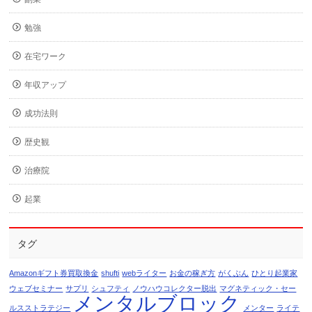
勉強
在宅ワーク
年収アップ
成功法則
歴史観
治療院
起業
タグ
Amazonギフト券買取換金
shufti
webライター
お金の稼ぎ方
がくぶん
ひとり起業家
ウェブセミナー
サプリ
シュフティ
ノウハウコレクター脱出
マグネティック・セー
メンタルブロック
ルスストラテジー
メンター
ライテ