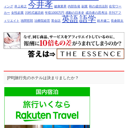
今井孝
ィング
井上裕之
健康業界
内部告発
副業
和の成功法則
在宅ワー
カー
女性起業
川村式速読術
年収1000万円
感動の日本史
成功者の思考法
月刊アフ
英語
語学
ィリエイト
池間哲郎
治療院経営
英会話
鈴木健二
長倉顕太
[PR]旅行先のホテルは決まりましたか？