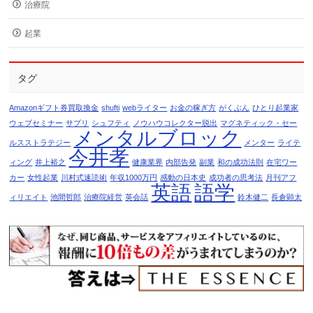
治療院
起業
タグ
Amazonギフト券買取換金
shufti
webライター
お金の稼ぎ方
がくぶん
ひとり起業家
ウェブセミナー
サプリ
シュフティ
ノウハウコレクター脱出
マグネティック・セー
メンタルブロック
ルスストラテジー
メンター
ライテ
今井孝
ィング
井上裕之
健康業界
内部告発
副業
和の成功法則
在宅ワー
カー
女性起業
川村式速読術
年収1000万円
感動の日本史
成功者の思考法
月刊アフ
英語
語学
ィリエイト
池間哲郎
治療院経営
英会話
鈴木健二
長倉顕太