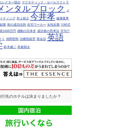
コレクター脱出
マグネティック・セールスストラ
メンタルブロック
メ
今井孝
イティング
井上裕之
健康業界
副業
和の成功法則
在宅ワーカー
女性起業
川村式
収1000万円
感動の日本史
成功者の思考法
月刊ア
英語
イト
池間哲郎
治療院経営
英会話
学
鈴木健二
長倉顕太
R]旅行先のホテルは決まりましたか？