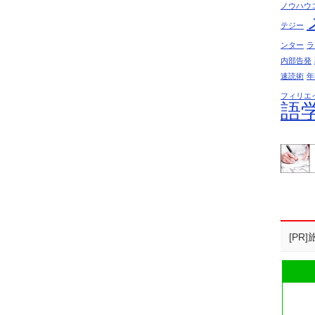
ノウハウ
テジー
ンター
ラ
内部告発
速読術
年
フィリエ
語
[P