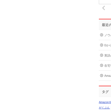
最近
ノウ
0か
英語
在宅
Am
タグ
Amazo
がくぶん