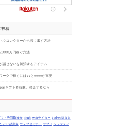
の投稿
ハウコレクターから抜け出す方法
ら1000万円稼ぐ方法
が話せないを解消するアイテム
ワークで稼ぐには○○と○○○○が重要！
azonギフト券買取、換金するなら
nギフト券買取換金
shufti
webライター
お金の稼ぎ方
ひとり起業家
ウェブセミナー
サプリ
シュフティ