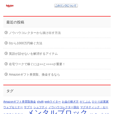
最近の投稿
ノウハウコレクターから抜け出す方法
0から1000万円稼ぐ方法
英語が話せないを解消するアイテム
在宅ワークで稼ぐには○○と○○○○が重要！
Amazonギフト券買取、換金するなら
タグ
Amazonギフト券買取換金
shufti
webライター
お金の稼ぎ方
がくぶん
ひとり起業家
ウェブセミナー
サプリ
シュフティ
ノウハウコレクター脱出
マグネティック・セー
メンタルブロック