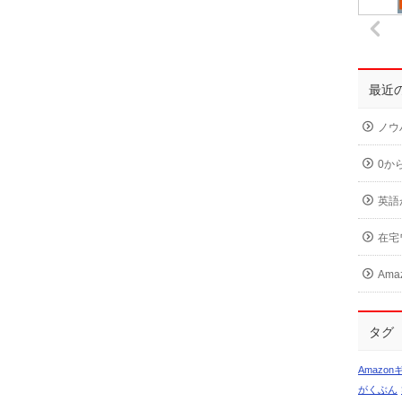
最近
ノウ
0か
英語
在宅
Am
タグ
Amazo
がくぶん