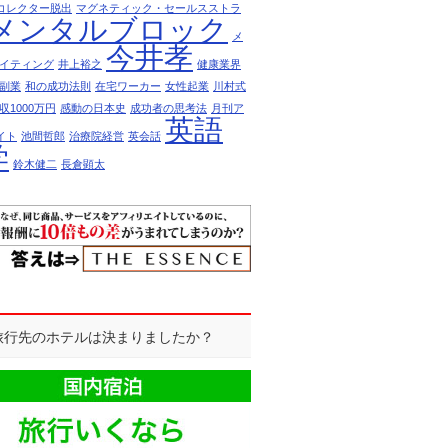
コレクター脱出
マグネティック・セールスストラ
メンタルブロック
メ
今井孝
イティング
井上裕之
健康業界
副業
和の成功法則
在宅ワーカー
女性起業
川村式
収1000万円
感動の日本史
成功者の思考法
月刊ア
英語
イト
池間哲郎
治療院経営
英会話
学
鈴木健二
長倉顕太
R]旅行先のホテルは決まりましたか？