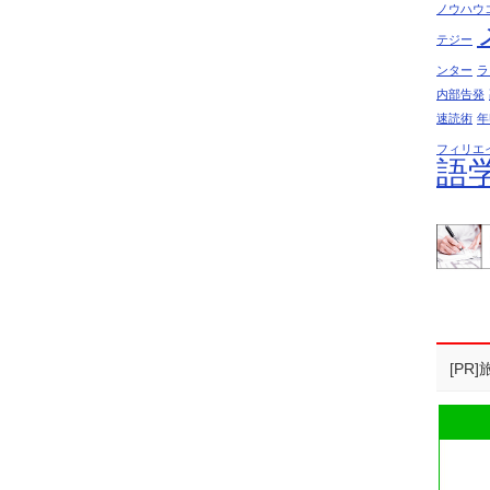
ノウハウ
テジー
ンター
ラ
内部告発
速読術
年
フィリエ
語
[P