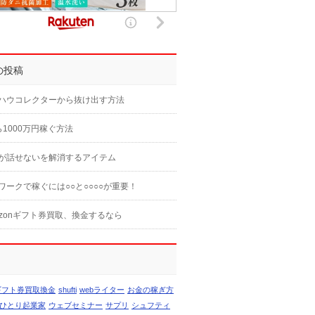
の投稿
ハウコレクターから抜け出す方法
ら1000万円稼ぐ方法
が話せないを解消するアイテム
ワークで稼ぐには○○と○○○○が重要！
azonギフト券買取、換金するなら
nギフト券買取換金
shufti
webライター
お金の稼ぎ方
ひとり起業家
ウェブセミナー
サプリ
シュフティ