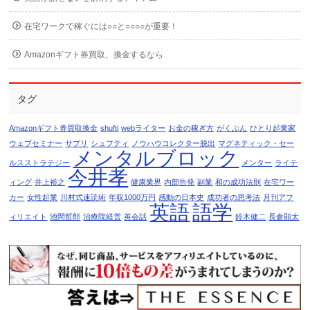
在宅ワークで稼ぐには○○と○○○○が重要！
Amazonギフト券買取、換金するなら
タグ
Amazonギフト券買取換金
shufti
webライター
お金の稼ぎ方
がくぶん
ひとり起業家
ウェブセミナー
サプリ
シュフティ
ノウハウコレクター脱出
マグネティック・セー
メンタルブロック
ルスストラテジー
メンター
ライテ
今井孝
ィング
井上裕之
健康業界
内部告発
副業
和の成功法則
在宅ワー
カー
女性起業
川村式速読術
年収1000万円
感動の日本史
成功者の思考法
月刊アフ
英語
語学
ィリエイト
池間哲郎
治療院経営
英会話
鈴木健二
長倉顕太