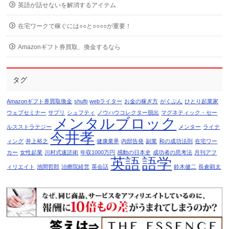
英語が話せないを解消するアイテム
在宅ワークで稼ぐには○○と○○○○が重要！
Amazonギフト券買取、換金するなら
タグ
Amazonギフト券買取換金
shufti
webライター
お金の稼ぎ方
がくぶん
ひとり起業家
ウェブセミナー
サプリ
シュフティ
ノウハウコレクター脱出
マグネティック・セー
メンタルブロック
ルスストラテジー
メンター
ライテ
今井孝
ィング
井上裕之
健康業界
内部告発
副業
和の成功法則
在宅ワー
カー
女性起業
川村式速読術
年収1000万円
感動の日本史
成功者の思考法
月刊アフ
英語
語学
ィリエイト
池間哲郎
治療院経営
英会話
鈴木健二
長倉顕太