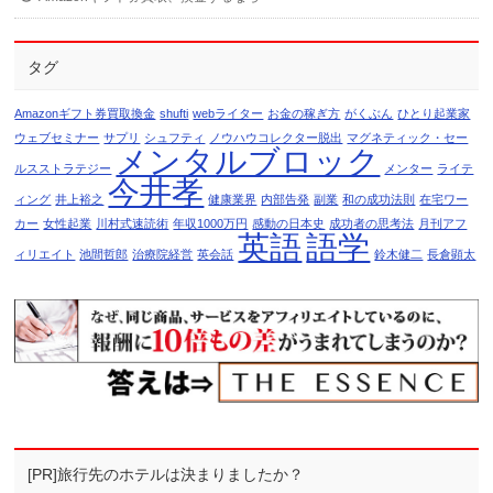
タグ
Amazonギフト券買取換金
shufti
webライター
お金の稼ぎ方
がくぶん
ひとり起業家
ウェブセミナー
サプリ
シュフティ
ノウハウコレクター脱出
マグネティック・セー
メンタルブロック
ルスストラテジー
メンター
ライテ
今井孝
ィング
井上裕之
健康業界
内部告発
副業
和の成功法則
在宅ワー
カー
女性起業
川村式速読術
年収1000万円
感動の日本史
成功者の思考法
月刊アフ
英語
語学
ィリエイト
池間哲郎
治療院経営
英会話
鈴木健二
長倉顕太
[PR]旅行先のホテルは決まりましたか？