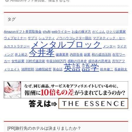
Amazonギフト券買取、換金するなら
タグ
Amazonギフト券買取換金
shufti
webライター
お金の稼ぎ方
がくぶん
ひとり起業家
ウェブセミナー
サプリ
シュフティ
ノウハウコレクター脱出
マグネティック・セー
メンタルブロック
ルスストラテジー
メンター
ライテ
今井孝
ィング
井上裕之
健康業界
内部告発
副業
和の成功法則
在宅ワー
カー
女性起業
川村式速読術
年収1000万円
感動の日本史
成功者の思考法
月刊アフ
英語
語学
ィリエイト
池間哲郎
治療院経営
英会話
鈴木健二
長倉顕太
[PR]旅行先のホテルは決まりましたか？