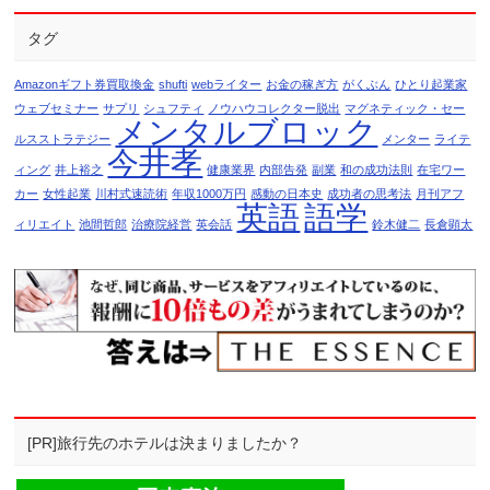
タグ
Amazonギフト券買取換金
shufti
webライター
お金の稼ぎ方
がくぶん
ひとり起業家
ウェブセミナー
サプリ
シュフティ
ノウハウコレクター脱出
マグネティック・セー
メンタルブロック
ルスストラテジー
メンター
ライテ
今井孝
ィング
井上裕之
健康業界
内部告発
副業
和の成功法則
在宅ワー
カー
女性起業
川村式速読術
年収1000万円
感動の日本史
成功者の思考法
月刊アフ
英語
語学
ィリエイト
池間哲郎
治療院経営
英会話
鈴木健二
長倉顕太
[PR]旅行先のホテルは決まりましたか？