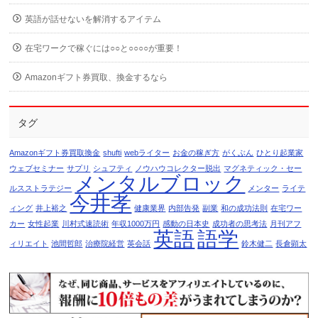
英語が話せないを解消するアイテム
在宅ワークで稼ぐには○○と○○○○が重要！
Amazonギフト券買取、換金するなら
タグ
Amazonギフト券買取換金
shufti
webライター
お金の稼ぎ方
がくぶん
ひとり起業家
ウェブセミナー
サプリ
シュフティ
ノウハウコレクター脱出
マグネティック・セー
メンタルブロック
ルスストラテジー
メンター
ライテ
今井孝
ィング
井上裕之
健康業界
内部告発
副業
和の成功法則
在宅ワー
カー
女性起業
川村式速読術
年収1000万円
感動の日本史
成功者の思考法
月刊アフ
英語
語学
ィリエイト
池間哲郎
治療院経営
英会話
鈴木健二
長倉顕太