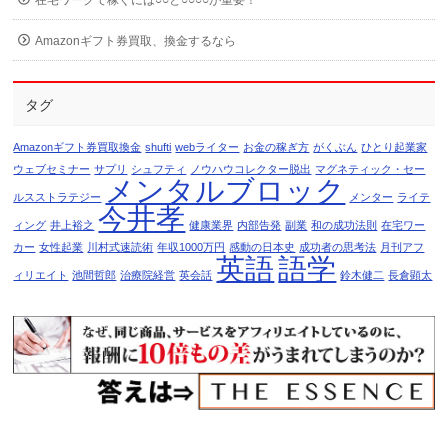
在宅ワークで稼ぐには○○と○○○○が重要！
Amazonギフト券買取、換金するなら
タグ
Amazonギフト券買取換金
shufti
webライター
お金の稼ぎ方
がくぶん
ひとり起業家
ウェブセミナー
サプリ
シュフティ
ノウハウコレクター脱出
マグネティック・セー
メンタルブロック
ルスストラテジー
メンター
ライテ
今井孝
ィング
井上裕之
健康業界
内部告発
副業
和の成功法則
在宅ワー
カー
女性起業
川村式速読術
年収1000万円
感動の日本史
成功者の思考法
月刊アフ
英語
語学
ィリエイト
池間哲郎
治療院経営
英会話
鈴木健二
長倉顕太