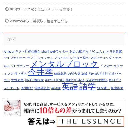
在宅ワークで稼ぐには○○と○○○○が重要！
Amazonギフト券買取、換金するなら
タグ
Amazonギフト券買取換金
shufti
webライター
お金の稼ぎ方
がくぶん
ひとり起業家
ウェブセミナー
サプリ
シュフティ
ノウハウコレクター脱出
マグネティック・セー
メンタルブロック
ルスストラテジー
メンター
ライテ
今井孝
ィング
井上裕之
健康業界
内部告発
副業
和の成功法則
在宅ワー
カー
女性起業
川村式速読術
年収1000万円
感動の日本史
成功者の思考法
月刊アフ
英語
語学
ィリエイト
池間哲郎
治療院経営
英会話
鈴木健二
長倉顕太