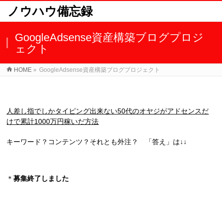
ノウハウ備忘録
GoogleAdsense資産構築ブログプロジ
ェクト
HOME
»
GoogleAdsense資産構築ブログプロジェクト
人差し指でしかタイピング出来ない50代のオヤジがアドセンスだ
けで累計1000万円稼いだ方法
キーワード？コンテンツ？それとも外注？ 「答え」は↓↓
＊
募集終了しました