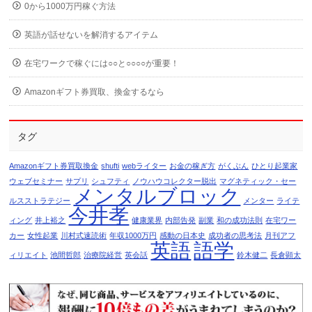
0から1000万円稼ぐ方法
英語が話せないを解消するアイテム
在宅ワークで稼ぐには○○と○○○○が重要！
Amazonギフト券買取、換金するなら
タグ
Amazonギフト券買取換金
shufti
webライター
お金の稼ぎ方
がくぶん
ひとり起業家
ウェブセミナー
サプリ
シュフティ
ノウハウコレクター脱出
マグネティック・セー
メンタルブロック
ルスストラテジー
メンター
ライテ
今井孝
ィング
井上裕之
健康業界
内部告発
副業
和の成功法則
在宅ワー
カー
女性起業
川村式速読術
年収1000万円
感動の日本史
成功者の思考法
月刊アフ
英語
語学
ィリエイト
池間哲郎
治療院経営
英会話
鈴木健二
長倉顕太