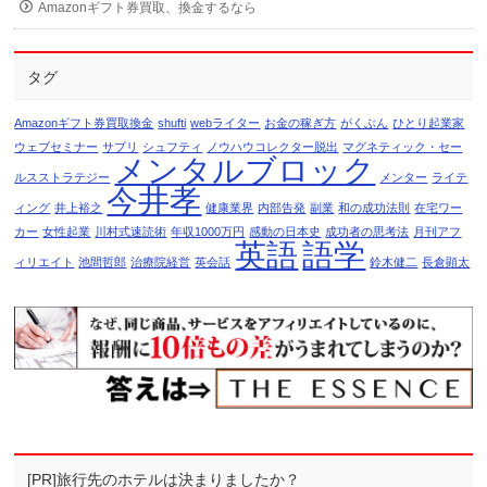
Amazonギフト券買取、換金するなら
タグ
Amazonギフト券買取換金
shufti
webライター
お金の稼ぎ方
がくぶん
ひとり起業家
ウェブセミナー
サプリ
シュフティ
ノウハウコレクター脱出
マグネティック・セー
メンタルブロック
ルスストラテジー
メンター
ライテ
今井孝
ィング
井上裕之
健康業界
内部告発
副業
和の成功法則
在宅ワー
カー
女性起業
川村式速読術
年収1000万円
感動の日本史
成功者の思考法
月刊アフ
英語
語学
ィリエイト
池間哲郎
治療院経営
英会話
鈴木健二
長倉顕太
[PR]旅行先のホテルは決まりましたか？