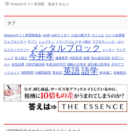
Amazonギフト券買取、換金するなら
タグ
Amazonギフト券買取換金
shufti
webライター
お金の稼ぎ方
がくぶん
ひとり起業家
ウェブセミナー
サプリ
シュフティ
ノウハウコレクター脱出
マグネティック・セー
メンタルブロック
ルスストラテジー
メンター
ライテ
今井孝
ィング
井上裕之
健康業界
内部告発
副業
和の成功法則
在宅ワー
カー
女性起業
川村式速読術
年収1000万円
感動の日本史
成功者の思考法
月刊アフ
英語
語学
ィリエイト
池間哲郎
治療院経営
英会話
鈴木健二
長倉顕太