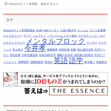
Amazonギフト券買取、換金するなら
タグ
Amazonギフト券買取換金
shufti
webライター
お金の稼ぎ方
がくぶん
ひとり起業家
ウェブセミナー
サプリ
シュフティ
ノウハウコレクター脱出
マグネティック・セー
メンタルブロック
ルスストラテジー
メンター
ライテ
今井孝
ィング
井上裕之
健康業界
内部告発
副業
和の成功法則
在宅ワー
カー
女性起業
川村式速読術
年収1000万円
感動の日本史
成功者の思考法
月刊アフ
英語
語学
ィリエイト
池間哲郎
治療院経営
英会話
鈴木健二
長倉顕太