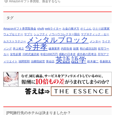
Amazonギフト券買取、換金するなら
タグ
Amazonギフト券買取換金
shufti
webライター
お金の稼ぎ方
がくぶん
ひとり起業家
ウェブセミナー
サプリ
シュフティ
ノウハウコレクター脱出
マグネティック・セー
メンタルブロック
ルスストラテジー
メンター
ライテ
今井孝
ィング
井上裕之
健康業界
内部告発
副業
和の成功法則
在宅ワー
カー
女性起業
川村式速読術
年収1000万円
感動の日本史
成功者の思考法
月刊アフ
英語
語学
ィリエイト
池間哲郎
治療院経営
英会話
鈴木健二
長倉顕太
[PR]旅行先のホテルは決まりましたか？