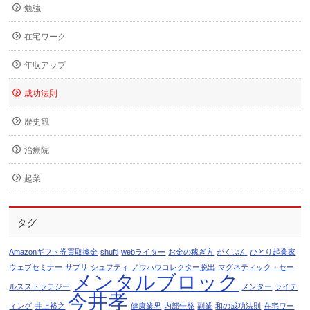
勉強
在宅ワーク
年収アップ
成功法則
歴史観
治療院
起業
タグ
Amazonギフト券買取換金
shufti
webライター
お金の稼ぎ方
がくぶん
ひとり起業家
ウェブセミナー
サプリ
シュフティ
ノウハウコレクター脱出
マグネティック・セー
メンタルブロック
ルスストラテジー
メンター
ライテ
今井孝
ィング
井上裕之
健康業界
内部告発
副業
和の成功法則
在宅ワー