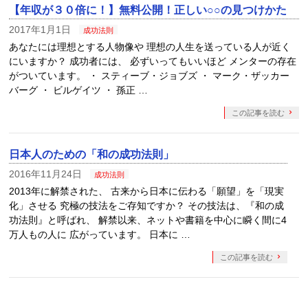
【年収が３０倍に！】無料公開！正しい○○の見つけかた
2017年1月1日
成功法則
あなたには理想とする人物像や 理想の人生を送っている人が近く
にいますか？ 成功者には、 必ずいってもいいほど メンターの存在
がついています。 ・ スティーブ・ジョブズ ・ マーク・ザッカー
バーグ ・ ビルゲイツ ・ 孫正 …
この記事を読む
日本人のための「和の成功法則」
2016年11月24日
成功法則
2013年に解禁された、 古来から日本に伝わる「願望」を「現実
化」させる 究極の技法をご存知ですか？ その技法は、『和の成
功法則』と呼ばれ、 解禁以来、ネットや書籍を中心に瞬く間に4
万人もの人に 広がっています。 日本に …
この記事を読む