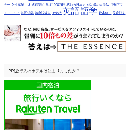
カー
女性起業
川村式速読術
年収1000万円
感動の日本史
成功者の思考法
月刊アフ
英語
語学
ィリエイト
池間哲郎
治療院経営
英会話
鈴木健二
長倉顕太
[PR]旅行先のホテルは決まりましたか？