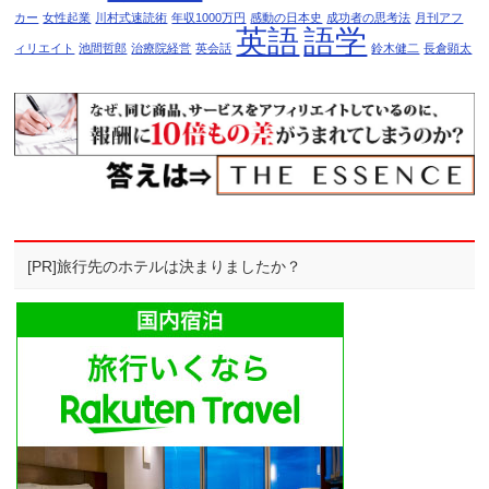
カー
女性起業
川村式速読術
年収1000万円
感動の日本史
成功者の思考法
月刊アフ
英語
語学
ィリエイト
池間哲郎
治療院経営
英会話
鈴木健二
長倉顕太
[PR]旅行先のホテルは決まりましたか？