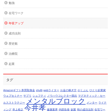
勉強
在宅ワーク
年収アップ
成功法則
歴史観
治療院
起業
タグ
Amazonギフト券買取換金
shufti
webライター
お金の稼ぎ方
がくぶん
ひとり起業家
ウェブセミナー
サプリ
シュフティ
ノウハウコレクター脱出
マグネティック・セー
メンタルブロック
ルスストラテジー
メンター
ライテ
今井孝
ィング
井上裕之
健康業界
内部告発
副業
和の成功法則
在宅ワー