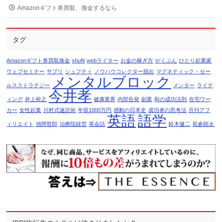
Amazonギフト券買取、換金するなら
タグ
Amazonギフト券買取換金
shufti
webライター
お金の稼ぎ方
がくぶん
ひとり起業家
ウェブセミナー
サプリ
シュフティ
ノウハウコレクター脱出
マグネティック・セー
メンタルブロック
ルスストラテジー
メンター
ライテ
今井孝
ィング
井上裕之
健康業界
内部告発
副業
和の成功法則
在宅ワー
カー
女性起業
川村式速読術
年収1000万円
感動の日本史
成功者の思考法
月刊アフ
英語
語学
ィリエイト
池間哲郎
治療院経営
英会話
鈴木健二
長倉顕太