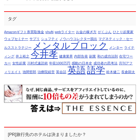
タグ
Amazonギフト券買取換金
shufti
webライター
お金の稼ぎ方
がくぶん
ひとり起業家
ウェブセミナー
サプリ
シュフティ
ノウハウコレクター脱出
マグネティック・セー
メンタルブロック
ルスストラテジー
メンター
ライテ
今井孝
ィング
井上裕之
健康業界
内部告発
副業
和の成功法則
在宅ワー
カー
女性起業
川村式速読術
年収1000万円
感動の日本史
成功者の思考法
月刊アフ
英語
語学
ィリエイト
池間哲郎
治療院経営
英会話
鈴木健二
長倉顕太
[PR]旅行先のホテルは決まりましたか？