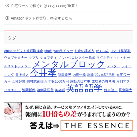
在宅ワークで稼ぐには○○と○○○○が重要！
Amazonギフト券買取、換金するなら
タグ
Amazonギフト券買取換金
shufti
webライター
お金の稼ぎ方
がくぶん
ひとり起業家
ウェブセミナー
サプリ
シュフティ
ノウハウコレクター脱出
マグネティック・セー
メンタルブロック
ルスストラテジー
メンター
ライテ
今井孝
ィング
井上裕之
健康業界
内部告発
副業
和の成功法則
在宅ワー
カー
女性起業
川村式速読術
年収1000万円
感動の日本史
成功者の思考法
月刊アフ
英語
語学
ィリエイト
池間哲郎
治療院経営
英会話
鈴木健二
長倉顕太